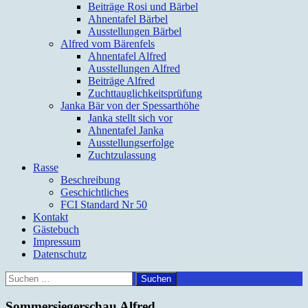
Beiträge Rosi und Bärbel
Ahnentafel Bärbel
Ausstellungen Bärbel
Alfred vom Bärenfels
Ahnentafel Alfred
Ausstellungen Alfred
Beiträge Alfred
Zuchttauglichkeitsprüfung
Janka Bär von der Spessarthöhe
Janka stellt sich vor
Ahnentafel Janka
Ausstellungserfolge
Zuchtzulassung
Rasse
Beschreibung
Geschichtliches
FCI Standard Nr 50
Kontakt
Gästebuch
Impressum
Datenschutz
Suchen
nach:
Sommersiegerschau Alfred