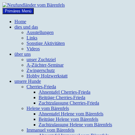
Zum
Inhalt
Suchen
Primäres Menü
springen
Neufundländer vom Bärenfels
Home
dies und das
Ausstellungen
Links
Sonstige Aktivitäten
Videos
über uns
unser Zuchtziel
A-Züchter-Seminar
Zwingerschutz
Hobby Holzwerkstatt
unsere Hunde
Cherries-Frieda
Ahnentafel Cherries-Frieda
Beiträge Cherries-Frieda
Zuchtzulassung Cherries-Frieda
Helene vom Bärenfels
Ahnentafel Helene vom Bärenfels
Beiträge Helene vom Bärenfels
Zuchtzulassung Helene vom Bärenfels
Immanuel vom Bärenfels