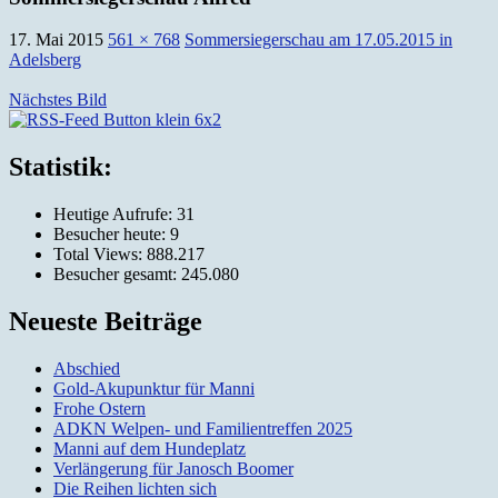
17. Mai 2015
561 × 768
Sommersiegerschau am 17.05.2015 in
Adelsberg
Nächstes Bild
Silvia und Roland Reis, Obernburg
Statistik:
Heutige Aufrufe:
31
Besucher heute:
9
Total Views:
888.217
Besucher gesamt:
245.080
Neueste Beiträge
Abschied
Gold-Akupunktur für Manni
Frohe Ostern
ADKN Welpen- und Familientreffen 2025
Manni auf dem Hundeplatz
Verlängerung für Janosch Boomer
Die Reihen lichten sich