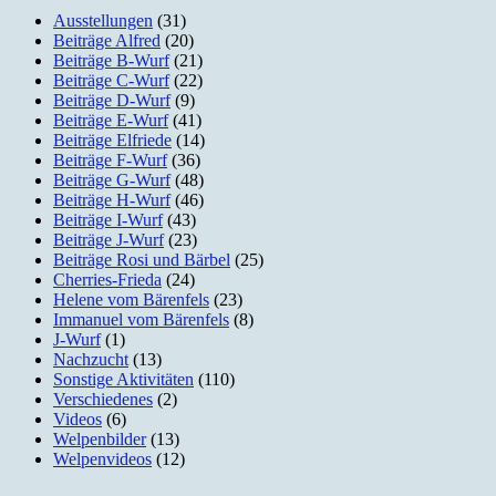
Ausstellungen
(31)
Beiträge Alfred
(20)
Beiträge B-Wurf
(21)
Beiträge C-Wurf
(22)
Beiträge D-Wurf
(9)
Beiträge E-Wurf
(41)
Beiträge Elfriede
(14)
Beiträge F-Wurf
(36)
Beiträge G-Wurf
(48)
Beiträge H-Wurf
(46)
Beiträge I-Wurf
(43)
Beiträge J-Wurf
(23)
Beiträge Rosi und Bärbel
(25)
Cherries-Frieda
(24)
Helene vom Bärenfels
(23)
Immanuel vom Bärenfels
(8)
J-Wurf
(1)
Nachzucht
(13)
Sonstige Aktivitäten
(110)
Verschiedenes
(2)
Videos
(6)
Welpenbilder
(13)
Welpenvideos
(12)