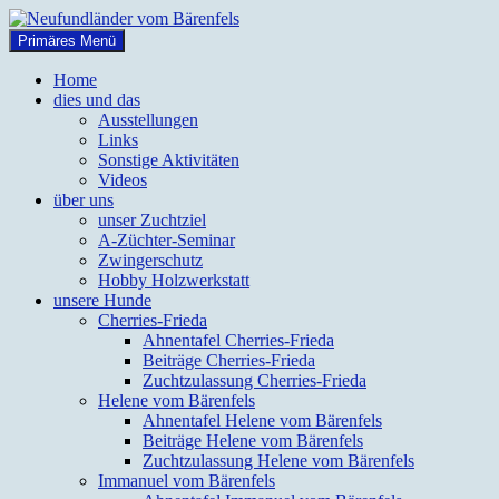
Zum
Inhalt
Suchen
Primäres Menü
springen
Neufundländer vom Bärenfels
Home
dies und das
Ausstellungen
Links
Sonstige Aktivitäten
Videos
über uns
unser Zuchtziel
A-Züchter-Seminar
Zwingerschutz
Hobby Holzwerkstatt
unsere Hunde
Cherries-Frieda
Ahnentafel Cherries-Frieda
Beiträge Cherries-Frieda
Zuchtzulassung Cherries-Frieda
Helene vom Bärenfels
Ahnentafel Helene vom Bärenfels
Beiträge Helene vom Bärenfels
Zuchtzulassung Helene vom Bärenfels
Immanuel vom Bärenfels