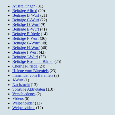
Ausstellungen
(31)
Beiträge Alfred
(20)
Beiträge B-Wurf
(21)
Beiträge C-Wurf
(22)
Beiträge D-Wurf
(9)
Beiträge E-Wurf
(41)
Beiträge Elfriede
(14)
Beiträge F-Wurf
(36)
Beiträge G-Wurf
(48)
Beiträge H-Wurf
(46)
Beiträge I-Wurf
(43)
Beiträge J-Wurf
(23)
Beiträge Rosi und Bärbel
(25)
Cherries-Frieda
(24)
Helene vom Bärenfels
(23)
Immanuel vom Bärenfels
(8)
J-Wurf
(1)
Nachzucht
(13)
Sonstige Aktivitäten
(110)
Verschiedenes
(2)
Videos
(6)
Welpenbilder
(13)
Welpenvideos
(12)