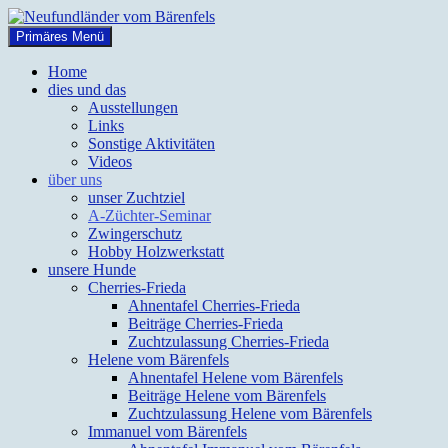
Zum
Inhalt
Suchen
Primäres Menü
springen
Neufundländer vom Bärenfels
Home
dies und das
Ausstellungen
Links
Sonstige Aktivitäten
Videos
über uns
unser Zuchtziel
A-Züchter-Seminar
Zwingerschutz
Hobby Holzwerkstatt
unsere Hunde
Cherries-Frieda
Ahnentafel Cherries-Frieda
Beiträge Cherries-Frieda
Zuchtzulassung Cherries-Frieda
Helene vom Bärenfels
Ahnentafel Helene vom Bärenfels
Beiträge Helene vom Bärenfels
Zuchtzulassung Helene vom Bärenfels
Immanuel vom Bärenfels