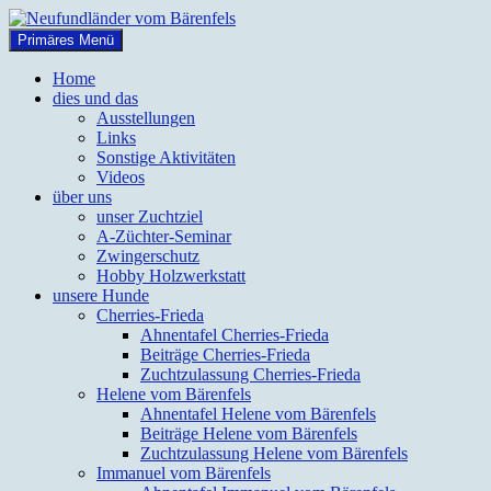
Zum
Inhalt
Suchen
Primäres Menü
springen
Neufundländer vom Bärenfels
Home
dies und das
Ausstellungen
Links
Sonstige Aktivitäten
Videos
über uns
unser Zuchtziel
A-Züchter-Seminar
Zwingerschutz
Hobby Holzwerkstatt
unsere Hunde
Cherries-Frieda
Ahnentafel Cherries-Frieda
Beiträge Cherries-Frieda
Zuchtzulassung Cherries-Frieda
Helene vom Bärenfels
Ahnentafel Helene vom Bärenfels
Beiträge Helene vom Bärenfels
Zuchtzulassung Helene vom Bärenfels
Immanuel vom Bärenfels