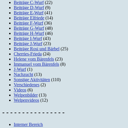
Beiträge C-Wurf
(22)
Beiträge D-Wurf
(9)
Beiträge E-Wurf
(41)
Beiträge Elfriede
(14)
Beiträge F-Wurf
(36)
Beiträge G-Wurf
(48)
Beiträge H-Wurf
(46)
Beiträge I-Wurf
(43)
Beiträge J-Wurf
(23)
Beiträge Rosi und Bärbel
(25)
Cherries-Frieda
(24)
Helene vom Bärenfels
(23)
Immanuel vom Bärenfels
(8)
J-Wurf
(1)
Nachzucht
(13)
Sonstige Aktivitäten
(110)
Verschiedenes
(2)
Videos
(6)
Welpenbilder
(13)
Welpenvideos
(12)
- - - - - - - - - - - - - - - -
Interner Bereich