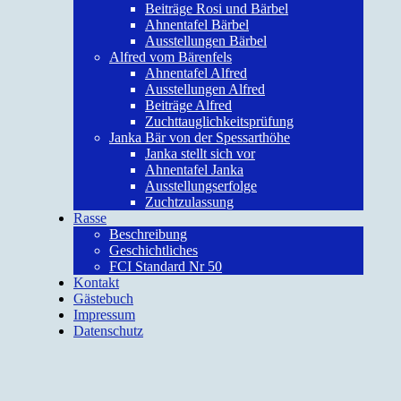
Beiträge Rosi und Bärbel
Ahnentafel Bärbel
Ausstellungen Bärbel
Alfred vom Bärenfels
Ahnentafel Alfred
Ausstellungen Alfred
Beiträge Alfred
Zuchttauglichkeitsprüfung
Janka Bär von der Spessarthöhe
Janka stellt sich vor
Ahnentafel Janka
Ausstellungserfolge
Zuchtzulassung
Rasse
Beschreibung
Geschichtliches
FCI Standard Nr 50
Kontakt
Gästebuch
Impressum
Datenschutz