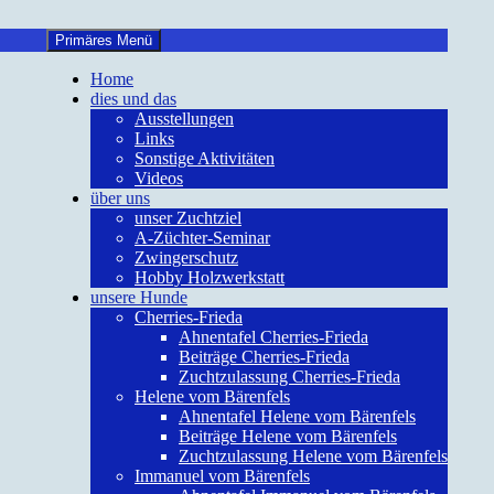
Primäres Menü
Home
dies und das
Ausstellungen
Links
Sonstige Aktivitäten
Videos
über uns
unser Zuchtziel
A-Züchter-Seminar
Zwingerschutz
Hobby Holzwerkstatt
unsere Hunde
Cherries-Frieda
Ahnentafel Cherries-Frieda
Beiträge Cherries-Frieda
Zuchtzulassung Cherries-Frieda
Helene vom Bärenfels
Ahnentafel Helene vom Bärenfels
Beiträge Helene vom Bärenfels
Zuchtzulassung Helene vom Bärenfels
Immanuel vom Bärenfels