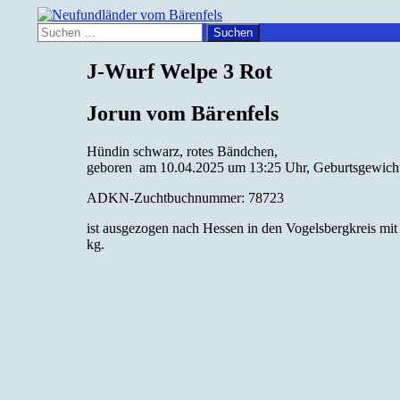
Zum
Inhalt
Suchen
Suchen
springen
nach:
Neufundländer vom Bärenfel
J-Wurf Welpe 3 Rot
Jorun vom Bärenfels
Hündin schwarz, rotes Bändchen,
geboren am 10.04.2025 um 13:25 Uhr, Geburtsgewich
ADKN-Zuchtbuchnummer: 78723
ist ausgezogen nach Hessen in den Vogelsbergkreis m
kg.