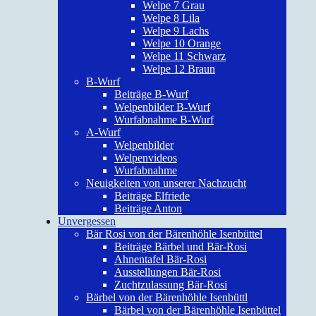
Welpe 7 Grau
Welpe 8 Lila
Welpe 9 Lachs
Welpe 10 Orange
Welpe 11 Schwarz
Welpe 12 Braun
B-Wurf
Beiträge B-Wurf
Welpenbilder B-Wurf
Wurfabnahme B-Wurf
A-Wurf
Welpenbilder
Welpenvideos
Wurfabnahme
Neuigkeiten von unserer Nachzucht
Beiträge Elfriede
Beiträge Anton
Unvergessen
Bär Rosi von der Bärenhöhle Isenbüttel
Beiträge Bärbel und Bär-Rosi
Ahnentafel Bär-Rosi
Ausstellungen Bär-Rosi
Zuchtzulassung Bär-Rosi
Bärbel von der Bärenhöhle Isenbüttl
Bärbel von der Bärenhöhle Isenbüttel