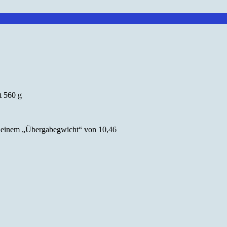
s
t 560 g
it einem „Übergabegwicht“ von 10,46