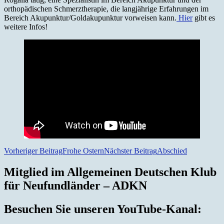
orthopädischen Schmerztherapie, die langjährige Erfahrungen im
Bereich Akupunktur/Goldakupunktur vorweisen kann.
Hier
gibt es
weitere Infos!
Beitragsnavigation
Vorheriger Beitrag
Frohe Ostern
Nächster Beitrag
Abschied
Mitglied im Allgemeinen Deutschen Klub
für Neufundländer – ADKN
Besuchen Sie unseren YouTube-Kanal: