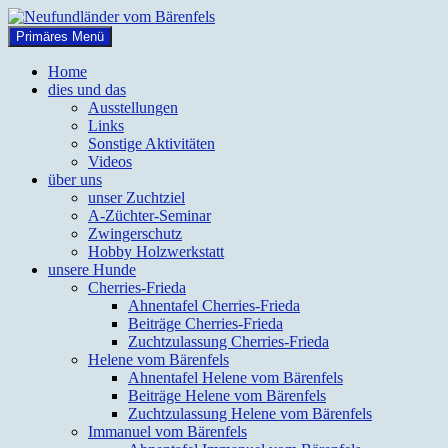
Zum
Inhalt
Suchen
Primäres Menü
springen
Neufundländer vom Bärenfels
Home
dies und das
Ausstellungen
Links
Sonstige Aktivitäten
Videos
über uns
unser Zuchtziel
A-Züchter-Seminar
Zwingerschutz
Hobby Holzwerkstatt
unsere Hunde
Cherries-Frieda
Ahnentafel Cherries-Frieda
Beiträge Cherries-Frieda
Zuchtzulassung Cherries-Frieda
Helene vom Bärenfels
Ahnentafel Helene vom Bärenfels
Beiträge Helene vom Bärenfels
Zuchtzulassung Helene vom Bärenfels
Immanuel vom Bärenfels