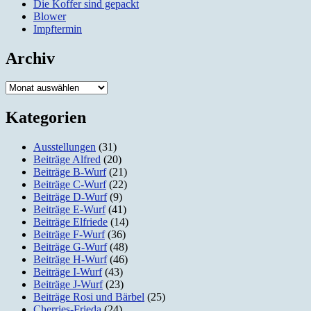
Die Koffer sind gepackt
Blower
Impftermin
Archiv
Archiv
Kategorien
Ausstellungen
(31)
Beiträge Alfred
(20)
Beiträge B-Wurf
(21)
Beiträge C-Wurf
(22)
Beiträge D-Wurf
(9)
Beiträge E-Wurf
(41)
Beiträge Elfriede
(14)
Beiträge F-Wurf
(36)
Beiträge G-Wurf
(48)
Beiträge H-Wurf
(46)
Beiträge I-Wurf
(43)
Beiträge J-Wurf
(23)
Beiträge Rosi und Bärbel
(25)
Cherries-Frieda
(24)