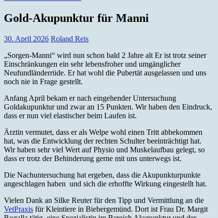
Gold-Akupunktur für Manni
30. April 2026
Roland Reis
„Sorgen-Manni“ wird nun schon bald 2 Jahre alt Er ist trotz seiner
Einschränkungen ein sehr lebensfroher und umgänglicher
Neufundländerrüde. Er hat wohl die Pubertät ausgelassen und uns
noch nie in Frage gestellt.
Anfang April bekam er nach eingehender Untersuchung
Goldakupunktur und zwar an 15 Punkten. Wir haben den Eindruck,
dass er nun viel elastischer beim Laufen ist.
Ärztin vermutet, dass er als Welpe wohl einen Tritt abbekommen
hat, was die Entwicklung der rechten Schulter beeinträchtigt hat.
Wir haben sehr viel Wert auf Physio und Muskelaufbau gelegt, so
dass er trotz der Behinderung gerne mit uns unterwegs ist.
Die Nachuntersuchung hat ergeben, dass die Akupunkturpunkte
angeschlagen haben und sich die erhoffte Wirkung eingestellt hat.
Vielen Dank an Silke Reuter für den Tipp und Vermittlung an die
VetPraxis
für Kleintiere in Biebergemünd. Dort ist Frau Dr. Margit
Rogalla tätig, eine Spezialistin im Bereich Akupunktur und der