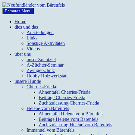
Zum
Inhalt
Suchen
Primäres Menü
springen
Neufundländer vom Bärenfels
Home
dies und das
Ausstellungen
Links
Sonstige Aktivitäten
Videos
über uns
unser Zuchtziel
A-Züchter-Seminar
Zwingerschutz
Hobby Holzwerkstatt
unsere Hunde
Cherries-Frieda
Ahnentafel Cherries-Frieda
Beiträge Cherries-Frieda
Zuchtzulassung Cherries-Frieda
Helene vom Bärenfels
Ahnentafel Helene vom Bärenfels
Beiträge Helene vom Bärenfels
Zuchtzulassung Helene vom Bärenfels
Immanuel vom Bärenfels