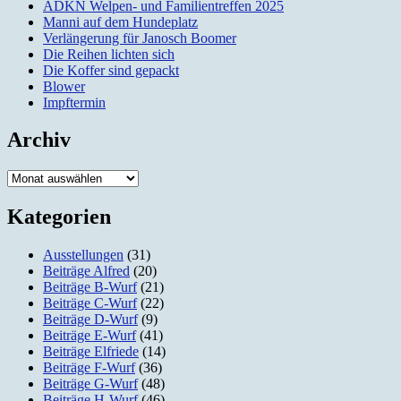
ADKN Welpen- und Familientreffen 2025
Manni auf dem Hundeplatz
Verlängerung für Janosch Boomer
Die Reihen lichten sich
Die Koffer sind gepackt
Blower
Impftermin
Archiv
Archiv
Kategorien
Ausstellungen
(31)
Beiträge Alfred
(20)
Beiträge B-Wurf
(21)
Beiträge C-Wurf
(22)
Beiträge D-Wurf
(9)
Beiträge E-Wurf
(41)
Beiträge Elfriede
(14)
Beiträge F-Wurf
(36)
Beiträge G-Wurf
(48)
Beiträge H-Wurf
(46)