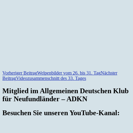
Beitragsnavigation
Vorheriger Beitrag
Welpenbilder vom 26. bis 31. Tag
Nächster
Beitrag
Videozusammenschnitt des 33. Tages
Mitglied im Allgemeinen Deutschen Klub
für Neufundländer – ADKN
Besuchen Sie unseren YouTube-Kanal: