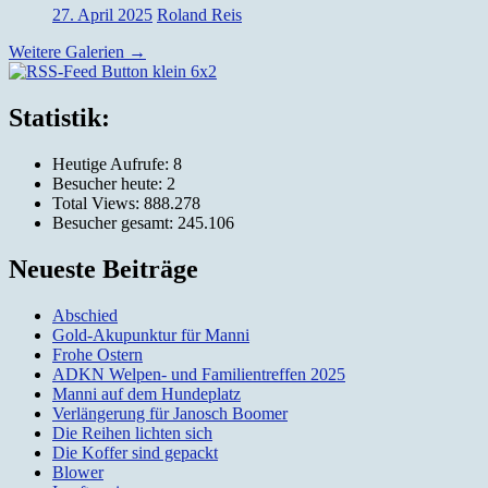
27. April 2025
Roland Reis
Weitere Galerien
→
Silvia und Roland Reis, Obernburg
Statistik:
Heutige Aufrufe:
8
Besucher heute:
2
Total Views:
888.278
Besucher gesamt:
245.106
Neueste Beiträge
Abschied
Gold-Akupunktur für Manni
Frohe Ostern
ADKN Welpen- und Familientreffen 2025
Manni auf dem Hundeplatz
Verlängerung für Janosch Boomer
Die Reihen lichten sich
Die Koffer sind gepackt
Blower