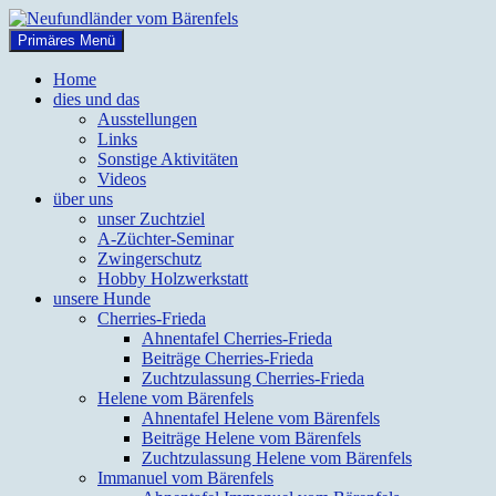
Zum
Inhalt
Suchen
Primäres Menü
springen
Neufundländer vom Bärenfels
Home
dies und das
Ausstellungen
Links
Sonstige Aktivitäten
Videos
über uns
unser Zuchtziel
A-Züchter-Seminar
Zwingerschutz
Hobby Holzwerkstatt
unsere Hunde
Cherries-Frieda
Ahnentafel Cherries-Frieda
Beiträge Cherries-Frieda
Zuchtzulassung Cherries-Frieda
Helene vom Bärenfels
Ahnentafel Helene vom Bärenfels
Beiträge Helene vom Bärenfels
Zuchtzulassung Helene vom Bärenfels
Immanuel vom Bärenfels