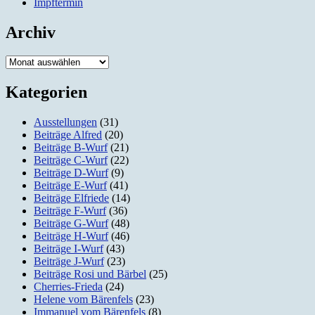
Impftermin
Archiv
Archiv
Kategorien
Ausstellungen
(31)
Beiträge Alfred
(20)
Beiträge B-Wurf
(21)
Beiträge C-Wurf
(22)
Beiträge D-Wurf
(9)
Beiträge E-Wurf
(41)
Beiträge Elfriede
(14)
Beiträge F-Wurf
(36)
Beiträge G-Wurf
(48)
Beiträge H-Wurf
(46)
Beiträge I-Wurf
(43)
Beiträge J-Wurf
(23)
Beiträge Rosi und Bärbel
(25)
Cherries-Frieda
(24)
Helene vom Bärenfels
(23)
Immanuel vom Bärenfels
(8)