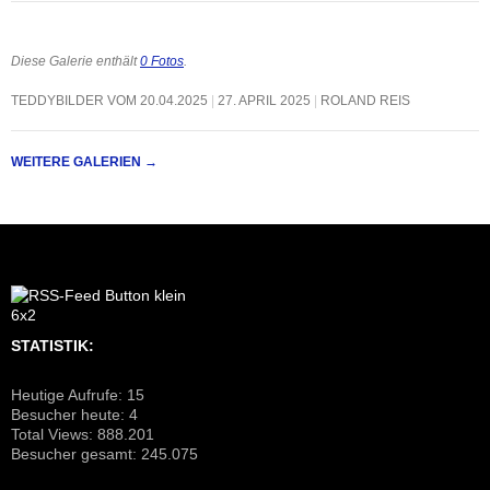
Diese Galerie enthält
0 Fotos
.
TEDDYBILDER VOM 20.04.2025
27. APRIL 2025
ROLAND REIS
WEITERE GALERIEN
→
STATISTIK:
Heutige Aufrufe:
15
Besucher heute:
4
Total Views:
888.201
Besucher gesamt:
245.075