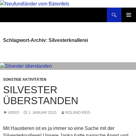
Zum
Inhalt
Suchen
Neufundländer vom Bärenfels
springen
PRIMÄR
MENÜ
Schlagwort-Archiv: Silvesterknallerei
SONSTIGE AKTIVITÄTEN
SILVESTER
ÜBERSTANDEN
VIDEO
1. JANUAR 2015
ROLAND REIS
Mit Haustieren ist es ja immer so eine Sache mit der
Silvesterknallerei! Unsere Janka hatte panische Angst und